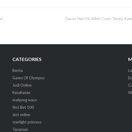
a!
Gacor Hari Ini, Bikin Cuan Tanpa Kal
CATEGORIES
M
Berita
Lo
Gates Of Olympus
En
Judi Online
C
Kesehatan
W
mahjong ways
Slot Bet 100
slot online
starlight princess
Tanaman