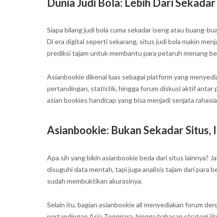
Dunia Judi Bola: Lebih Dari Sekadar
Siapa bilang judi bola cuma sekadar iseng atau buang-bua
Di era digital seperti sekarang, situs judi bola makin m
prediksi tajam untuk membantu para petaruh menang be
Asianbookie dikenal luas sebagai platform yang menyediak
pertandingan, statistik, hingga forum diskusi aktif ant
asian bookies handicap yang bisa menjadi senjata rahasi
Asianbookie: Bukan Sekadar Situs,
Apa sih yang bikin asianbookie beda dari situs lainnya?
disuguhi data mentah, tapi juga analisis tajam dari para 
sudah membuktikan akurasinya.
Selain itu, bagian asianbookie all menyediakan forum den
pertandingan Asia Tenggara, hingga bahasan strategi ji