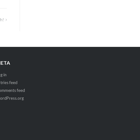
ah!
ETA
g in
tries feed
omments feed
ordPress.org