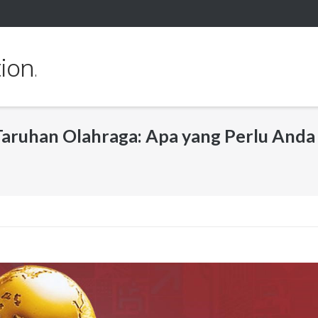
ion.org
aruhan Olahraga: Apa yang Perlu Anda