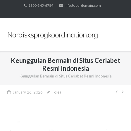
Skip
1800-345-6789
info@yourdomain.com
to
content
Nordisksprogkoordination.org
Keunggulan Bermain di Situs Ceriabet
Resmi Indonesia
Keunggulan Bermain di Situs Ceriabet Resmi Indonesia
Post
January 26, 2026
Tolea
navig