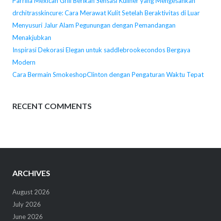
Parrilla Mexican Grill Berikan Sensasi Kuliner yang Mengesankan
drchitrasskincure: Cara Merawat Kulit Setelah Beraktivitas di Luar
Menyusuri Jalur Alam Pegunungan dengan Pemandangan
Menakjubkan
Inspirasi Dekorasi Elegan untuk saddlebrookecondos Bergaya
Modern
Cara Bermain SmokeshopClinton dengan Pengaturan Waktu Tepat
RECENT COMMENTS
ARCHIVES
August 2026
July 2026
June 2026