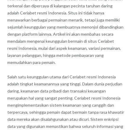
terkenal dan dipercaya di kalangan pecinta taruhan daring
adalah Ceriabet resmi Indonesia. Situs ini tidak hanya
menawarkan berbagai permainan menarik, tetapi juga memiliki
sejumlah keunggulan yang membuatnya menonjol dibandingkan
dengan platform lainnya. Artikel ini akan membahas secara
mendalam mengenai keunggulan bermain di situs Ceriabet
resmi Indonesia, mulai dari aspek keamanan, variasi permainan,
layanan pelanggan, hingga metode pembayaran yang
memudahkan para pemain.
Salah satu keunggulan utama dari Ceriabet resmi Indonesia
adalah tingkat keamanannya yang tinggi. Dalam dunia perjudian
daring, keamanan data pribadi dan transaksi keuangan
merupakan hal yang sangat penting. Ceriabet resmi Indonesia
mengimplementasikan sistem keamanan yang canggih dan
terpercaya, sehingga pemain dapat bermain tanpa rasa khawatir
data mereka akan disalahgunakan atau dicuri. Sistem enkripsi
data yang digunakan memastikan bahwa seluruh informasi yang