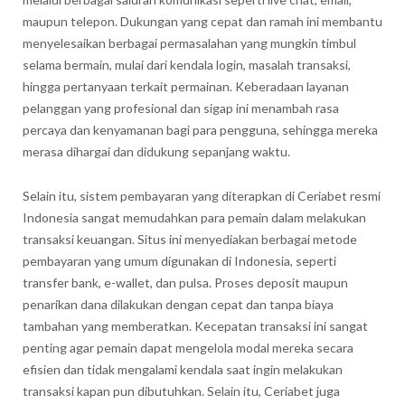
maupun telepon. Dukungan yang cepat dan ramah ini membantu
menyelesaikan berbagai permasalahan yang mungkin timbul
selama bermain, mulai dari kendala login, masalah transaksi,
hingga pertanyaan terkait permainan. Keberadaan layanan
pelanggan yang profesional dan sigap ini menambah rasa
percaya dan kenyamanan bagi para pengguna, sehingga mereka
merasa dihargai dan didukung sepanjang waktu.
Selain itu, sistem pembayaran yang diterapkan di Ceriabet resmi
Indonesia sangat memudahkan para pemain dalam melakukan
transaksi keuangan. Situs ini menyediakan berbagai metode
pembayaran yang umum digunakan di Indonesia, seperti
transfer bank, e-wallet, dan pulsa. Proses deposit maupun
penarikan dana dilakukan dengan cepat dan tanpa biaya
tambahan yang memberatkan. Kecepatan transaksi ini sangat
penting agar pemain dapat mengelola modal mereka secara
efisien dan tidak mengalami kendala saat ingin melakukan
transaksi kapan pun dibutuhkan. Selain itu, Ceriabet juga