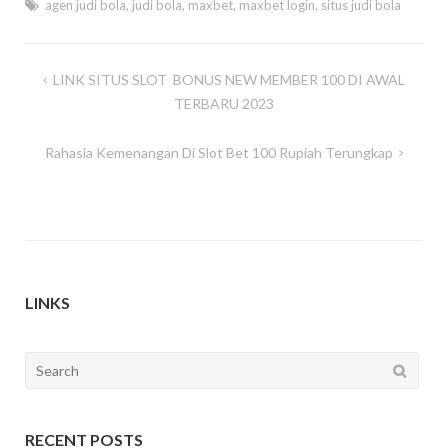
agen judi bola
,
judi bola
,
maxbet
,
maxbet login
,
situs judi bola
Post
LINK SITUS SLOT BONUS NEW MEMBER 100 DI AWAL
navigation
TERBARU 2023
Rahasia Kemenangan Di Slot Bet 100 Rupiah Terungkap
LINKS
Search
for:
RECENT POSTS