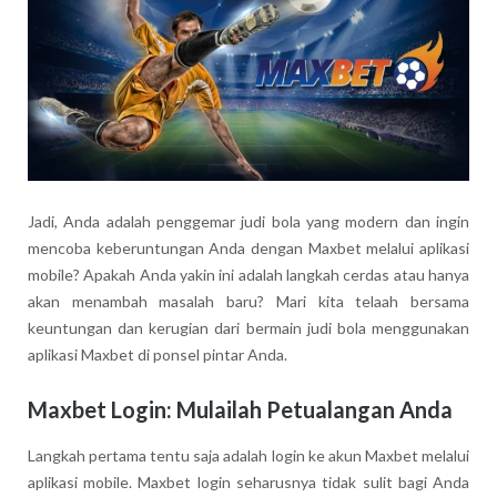
Jadi, Anda adalah penggemar judi bola yang modern dan ingin
mencoba keberuntungan Anda dengan Maxbet melalui aplikasi
mobile? Apakah Anda yakin ini adalah langkah cerdas atau hanya
akan menambah masalah baru? Mari kita telaah bersama
keuntungan dan kerugian dari bermain judi bola menggunakan
aplikasi Maxbet di ponsel pintar Anda.
Maxbet Login: Mulailah Petualangan Anda
Langkah pertama tentu saja adalah login ke akun Maxbet melalui
aplikasi mobile. Maxbet login seharusnya tidak sulit bagi Anda