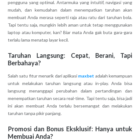
pengguna yang optimal. Antarmuka yang intuitif, navigasi yang
mudah, dan kemudahan dalam menempatkan taruhan akan
membuat Anda merasa seperti raja atau ratu dari taruhan bola.
Tapi tentu saja, mungkin lebih aman untuk tetap menggunakan
laptop atau komputer, kan? Biar mata Anda gak buta gara-gara
terlalu lama menatap layar kecil.
Taruhan Langsung: Cepat, Berani, Tapi
Berbahaya?
Salah satu fitur menarik dari aplikasi
maxbet
adalah kemampuan
untuk melakukan taruhan langsung atau in-play. Anda bisa
langsung menanggapi perubahan dalam pertandingan dan
menempatkan taruhan secara real-time. Tapi tentu saja, bisa jadi
ini akan membuat Anda terlalu bersemangat dan melakukan
taruhan tanpa pikir panjang.
Promosi dan Bonus Eksklusif: Hanya untuk
Membuai Anda?