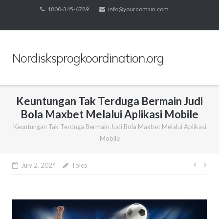
Skip
1800-345-6789
info@yourdomain.com
to
content
Nordisksprogkoordination.org
Keuntungan Tak Terduga Bermain Judi
Bola Maxbet Melalui Aplikasi Mobile
Keuntungan Tak Terduga Bermain Judi Bola Maxbet Melalui Aplikasi
Mobile
Post
July 2, 2024
Tolea
navig