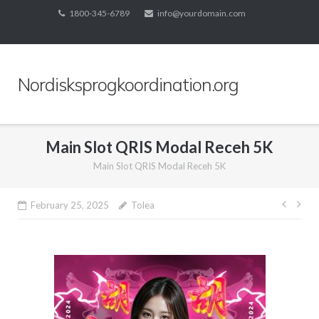
Skip
1800-345-6789
info@yourdomain.com
to
content
Nordisksprogkoordination.org
Main Slot QRIS Modal Receh 5K
Main Slot QRIS Modal Receh 5K
Post
February 25, 2025
Tolea
navig