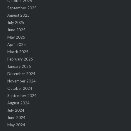
October 2025
September 2025
August 2025
July 2025
June 2025
May 2025
April 2025
March 2025
February 2025
January 2025
December 2024
November 2024
October 2024
September 2024
August 2024
July 2024
June 2024
May 2024