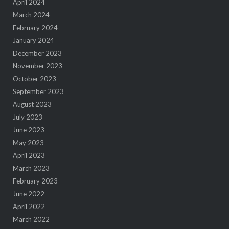
April 2024
March 2024
February 2024
January 2024
December 2023
November 2023
October 2023
September 2023
August 2023
July 2023
June 2023
May 2023
April 2023
March 2023
February 2023
June 2022
April 2022
March 2022