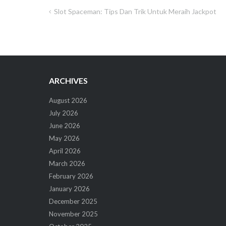
Slot Spaceman: Tips Dan Trik Untuk Meraih Jackpot
Post
navigation
ARCHIVES
August 2026
July 2026
June 2026
May 2026
April 2026
March 2026
February 2026
January 2026
December 2025
November 2025