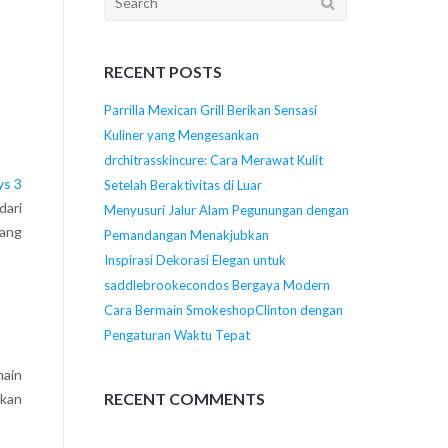
for:
RECENT POSTS
Parrilla Mexican Grill Berikan Sensasi
Kuliner yang Mengesankan
drchitrasskincure: Cara Merawat Kulit
ys 3
Setelah Beraktivitas di Luar
dari
Menyusuri Jalur Alam Pegunungan dengan
tang
Pemandangan Menakjubkan
Inspirasi Dekorasi Elegan untuk
saddlebrookecondos Bergaya Modern
Cara Bermain SmokeshopClinton dengan
Pengaturan Waktu Tepat
main
RECENT COMMENTS
kan