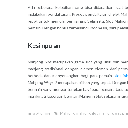
Ada beberapa kelebihan yang bisa didapatkan saat b
melakukan pendaftaran. Proses pendaftaran di Slot Ma
repot untuk memulai permainan. Selain itu, Slot Mahj
pemain. Dengan bonus terbesar di Indonesia, para pema
Kesimpulan
Mahjong Slot merupakan game slot yang unik dan men
mahjong tradisional dengan elemen-elemen dari per
berbeda dan menyenangkan bagi para pemain.
slot jo
Mahjong Ways 2 merupakan pilihan yang tepat. Dengan 
bermain yang menguntungkan bagi para pemain. Jadi, tu
menikmati keseruan bermain Mahjong Slot sekarang juga
slot online
Mahjong
,
mahjong slot
,
mahjong ways
,
m