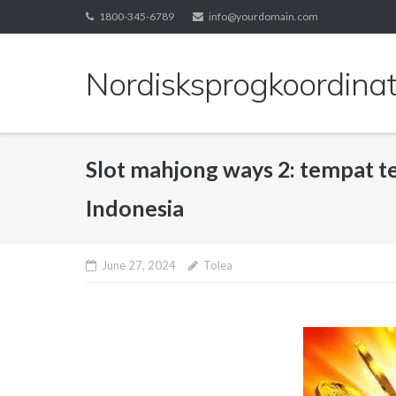
Skip
1800-345-6789
info@yourdomain.com
to
content
Nordisksprogkoordinat
Slot mahjong ways 2: tempat t
Indonesia
June 27, 2024
Tolea