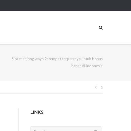
Slot mahjong ways 2: tempat terpercaya untuk bonus
besar di Indonesia
Post
navigation
LINKS
Search