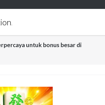
ion.org
erpercaya untuk bonus besar di