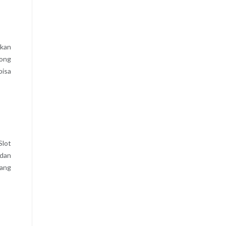
tkan
jong
bisa
Slot
 dan
yang