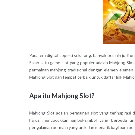
Pada era digital seperti sekarang, banyak pemain judi o
Salah satu game slot yang populer adalah Mahjong Slo
permainan mahjong tradisional dengan elemen-elemen d
Mahjong Slot dan tempat terbaik untuk daftar link Mahjon
Apa itu Mahjong Slot?
Mahjong Slot adalah permainan slot yang terinspirasi 
harus mencocokkan simbol-simbol yang berbeda un
pengalaman bermain yang unik dan menarik bagi para pe