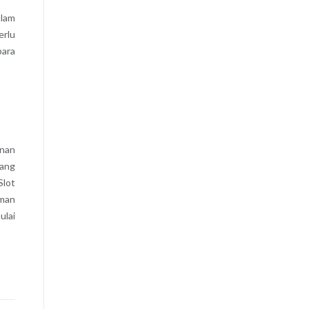
alam
erlu
para
inan
yang
Slot
aman
ulai