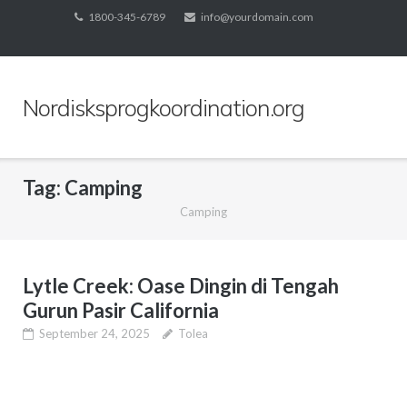
Skip
1800-345-6789
info@yourdomain.com
to
content
Nordisksprogkoordination.org
Tag:
Camping
Camping
Lytle Creek: Oase Dingin di Tengah
Gurun Pasir California
September 24, 2025
Tolea