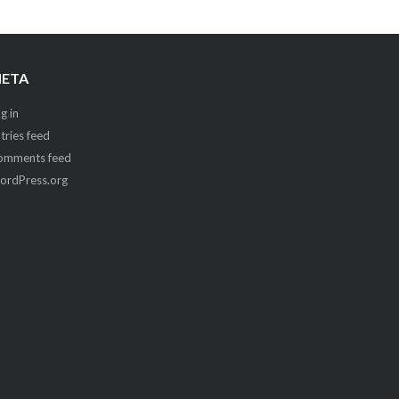
ETA
g in
tries feed
omments feed
ordPress.org