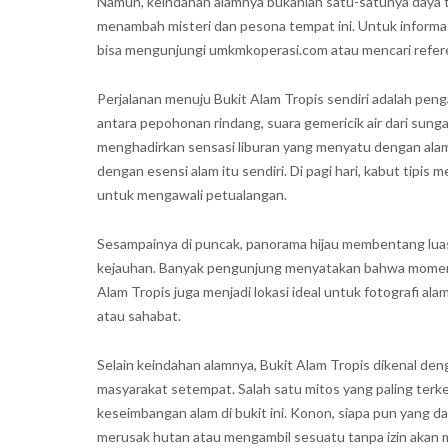
Namun, keindahan alamnya bukanlah satu-satunya daya ta
menambah misteri dan pesona tempat ini. Untuk informas
bisa mengunjungi umkmkoperasi.com atau mencari refere
Perjalanan menuju Bukit Alam Tropis sendiri adalah p
antara pepohonan rindang, suara gemericik air dari sunga
menghadirkan sensasi liburan yang menyatu dengan alam.
dengan esensi alam itu sendiri. Di pagi hari, kabut tip
untuk mengawali petualangan.
Sesampainya di puncak, panorama hijau membentang luas, 
kejauhan. Banyak pengunjung menyatakan bahwa momen in
Alam Tropis juga menjadi lokasi ideal untuk fotografi a
atau sahabat.
Selain keindahan alamnya, Bukit Alam Tropis dikenal den
masyarakat setempat. Salah satu mitos yang paling terk
keseimbangan alam di bukit ini. Konon, siapa pun yang d
merusak hutan atau mengambil sesuatu tanpa izin akan me