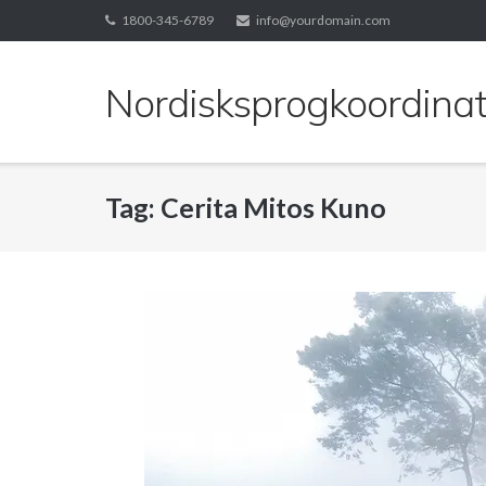
Skip
1800-345-6789
info@yourdomain.com
to
content
Nordisksprogkoordinat
Tag:
Cerita Mitos Kuno