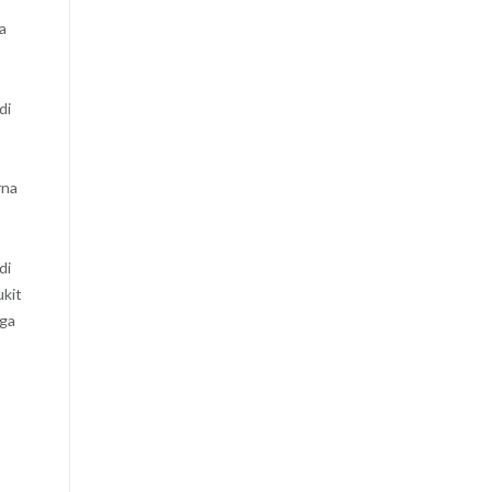
a
di
rna
di
ukit
rga