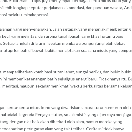
rik. Bukit Alam Tropis juga menyimpan berbagai cerita mitos kuno yang
i lebih lengkap seputar perjalanan, akomodasi, dan panduan wisata, And
nsi melalui umkmkoperasi.
engalaman yang menyenangkan. Jalan setapak yang menanjak membentang 
i kecil yang melintas, dan aroma tanah basah yang khas hutan tropis
 Setiap langkah di jalur ini seakan membawa pengunjung lebih dekat
is menutupi lembah di bawah bukit, menciptakan suasana mistis yang sempu
memperlihatkan kombinasi hutan lebat, sungai berliku, dan bukit-bukit 
i memberi ketenangan batin sekaligus energi baru. Tidak hanya itu, B
lam, meditasi, maupun sekadar menikmati waktu berkualitas bersama kelua
gan cerita-cerita mitos kuno yang diwariskan secara turun-temurun oleh
enal adalah legenda Penjaga Hutan, sosok mistis yang dipercaya menjaga
atang dengan niat baik akan diberkati oleh alam, namun mereka yang
ndapatkan peringatan alam yang tak terlihat. Cerita ini tidak hanya