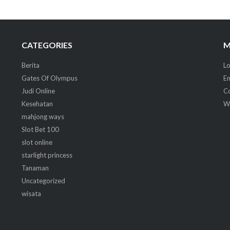
CATEGORIES
M
Berita
Lo
Gates Of Olympus
En
Judi Online
C
Kesehatan
W
mahjong ways
Slot Bet 100
slot online
starlight princess
Tanaman
Uncategorized
wisata