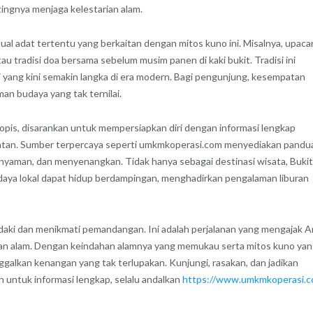
ingnya menjaga kelestarian alam.
ual adat tertentu yang berkaitan dengan mitos kuno ini. Misalnya, upaca
 tradisi doa bersama sebelum musim panen di kaki bukit. Tradisi ini
i yang kini semakin langka di era modern. Bagi pengunjung, kesempatan
an budaya yang tak ternilai.
ropis, disarankan untuk mempersiapkan diri dengan informasi lengkap
amatan. Sumber terpercaya seperti umkmkoperasi.com menyediakan pandu
yaman, dan menyenangkan. Tidak hanya sebagai destinasi wisata, Bukit
daya lokal dapat hidup berdampingan, menghadirkan pengalaman liburan
daki dan menikmati pemandangan. Ini adalah perjalanan yang mengajak 
gan alam. Dengan keindahan alamnya yang memukau serta mitos kuno ya
nggalkan kenangan yang tak terlupakan. Kunjungi, rasakan, dan jadikan
 untuk informasi lengkap, selalu andalkan
https://www.umkmkoperasi.c