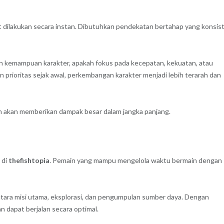
t dilakukan secara instan. Dibutuhkan pendekatan bertahap yang konsis
 kemampuan karakter, apakah fokus pada kecepatan, kekuatan, atau
rioritas sejak awal, perkembangan karakter menjadi lebih terarah dan
en akan memberikan dampak besar dalam jangka panjang.
 di
thefishtopia
. Pemain yang mampu mengelola waktu bermain dengan
tara misi utama, eksplorasi, dan pengumpulan sumber daya. Dengan
dapat berjalan secara optimal.