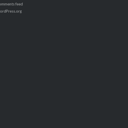
omments feed
ordPress.org