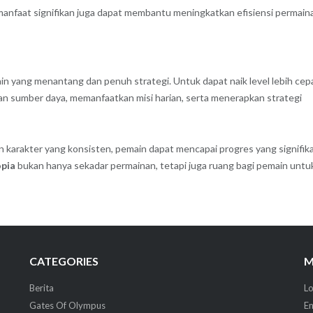
 manfaat signifikan juga dapat membantu meningkatkan efisiensi permain
yang menantang dan penuh strategi. Untuk dapat naik level lebih cepa
n sumber daya, memanfaatkan misi harian, serta menerapkan strategi
karakter yang konsisten, pemain dapat mencapai progres yang signifik
opia
bukan hanya sekadar permainan, tetapi juga ruang bagi pemain untu
CATEGORIES
M
Berita
Lo
Gates Of Olympus
En