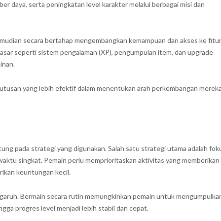
er daya, serta peningkatan level karakter melalui berbagai misi dan
 kemudian secara bertahap mengembangkan kemampuan dan akses ke fitu
sar seperti sistem pengalaman (XP), pengumpulan item, dan upgrade
inan.
tusan yang lebih efektif dalam menentukan arah perkembangan mereka
tung pada strategi yang digunakan. Salah satu strategi utama adalah fok
aktu singkat. Pemain perlu memprioritaskan aktivitas yang memberikan
rikan keuntungan kecil.
pengaruh. Bermain secara rutin memungkinkan pemain untuk mengumpulka
ga progres level menjadi lebih stabil dan cepat.