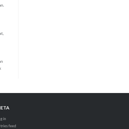
an.
t,
an
k
ETA
g in
tries feed