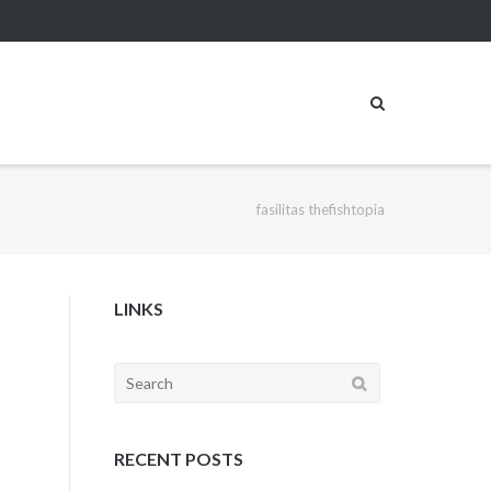
fasilitas thefishtopia
LINKS
Search
for:
RECENT POSTS