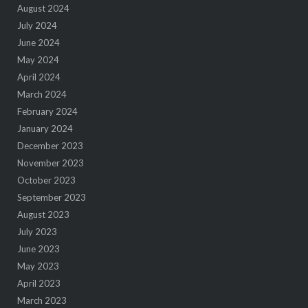
August 2024
July 2024
June 2024
May 2024
April 2024
March 2024
February 2024
January 2024
December 2023
November 2023
October 2023
September 2023
August 2023
July 2023
June 2023
May 2023
April 2023
March 2023