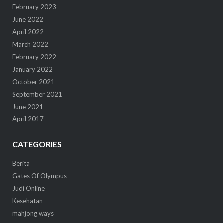
February 2023
June 2022
April 2022
March 2022
February 2022
January 2022
October 2021
September 2021
June 2021
April 2017
CATEGORIES
Berita
Gates Of Olympus
Judi Online
Kesehatan
mahjong ways