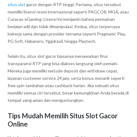
situs slot
gacor dengan RTP tinggi. Pertama, situs tersebut
memiliki lisensi resmi internasional seperti PAGCOR, MGA, atau
Curacao eGaming. Lisensi ini menjamin bahwa permainan
berjalan adil dan tidak dimanipulasi. Kedua, situs terpercaya
bekerja sama dengan provider ternama seperti Pragmatic Play,
PG Soft, Habanero, Yggdrasil, hingga Playtech.
Selain itu, situs slot gacor biasanya menawarkan fitur
transparansi RTP yang bisa diakses langsung oleh pemain.
Mereka juga memiliki metode deposit dan withdraw cepat,
layanan customer service 24 jam, serta bonus menarik seperti
free spin tambahan atau cashback harian. Jika sebuah situs
memiliki semua ciri tersebut, besar kemungkinan Anda berada di
tempat yang aman dan menguntungkan.
Tips Mudah Memilih Situs Slot Gacor
Online