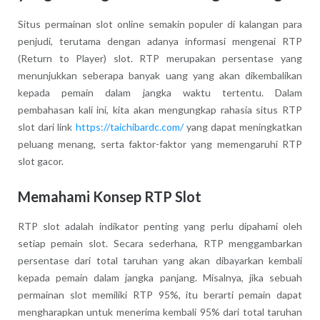
Situs permainan slot online semakin populer di kalangan para
penjudi, terutama dengan adanya informasi mengenai RTP
(Return to Player) slot. RTP merupakan persentase yang
menunjukkan seberapa banyak uang yang akan dikembalikan
kepada pemain dalam jangka waktu tertentu. Dalam
pembahasan kali ini, kita akan mengungkap rahasia situs RTP
slot dari link
https://taichibardc.com/
yang dapat meningkatkan
peluang menang, serta faktor-faktor yang memengaruhi RTP
slot gacor.
Memahami Konsep RTP Slot
RTP slot adalah indikator penting yang perlu dipahami oleh
setiap pemain slot. Secara sederhana, RTP menggambarkan
persentase dari total taruhan yang akan dibayarkan kembali
kepada pemain dalam jangka panjang. Misalnya, jika sebuah
permainan slot memiliki RTP 95%, itu berarti pemain dapat
mengharapkan untuk menerima kembali 95% dari total taruhan