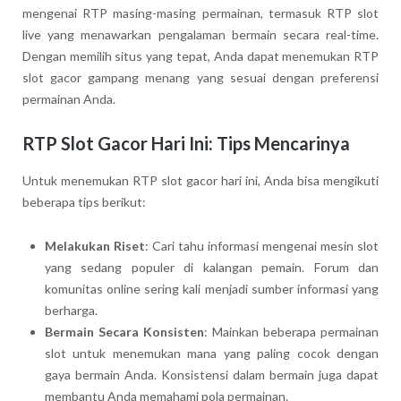
mengenai RTP masing-masing permainan, termasuk RTP slot
live yang menawarkan pengalaman bermain secara real-time.
Dengan memilih situs yang tepat, Anda dapat menemukan RTP
slot gacor gampang menang yang sesuai dengan preferensi
permainan Anda.
RTP Slot Gacor Hari Ini: Tips Mencarinya
Untuk menemukan RTP slot gacor hari ini, Anda bisa mengikuti
beberapa tips berikut:
Melakukan Riset
: Cari tahu informasi mengenai mesin slot
yang sedang populer di kalangan pemain. Forum dan
komunitas online sering kali menjadi sumber informasi yang
berharga.
Bermain Secara Konsisten
: Mainkan beberapa permainan
slot untuk menemukan mana yang paling cocok dengan
gaya bermain Anda. Konsistensi dalam bermain juga dapat
membantu Anda memahami pola permainan.