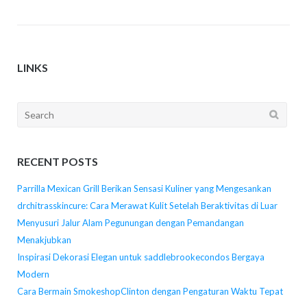
LINKS
Search
for:
RECENT POSTS
Parrilla Mexican Grill Berikan Sensasi Kuliner yang Mengesankan
drchitrasskincure: Cara Merawat Kulit Setelah Beraktivitas di Luar
Menyusuri Jalur Alam Pegunungan dengan Pemandangan
Menakjubkan
Inspirasi Dekorasi Elegan untuk saddlebrookecondos Bergaya
Modern
Cara Bermain SmokeshopClinton dengan Pengaturan Waktu Tepat