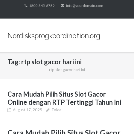
Skip
1800-345-6789
info@yourdomain.com
to
content
Nordisksprogkoordination.org
Tag:
rtp slot gacor hari ini
rtp slot gacor hari ini
Cara Mudah Pilih Situs Slot Gacor
Online dengan RTP Tertinggi Tahun Ini
August 17, 2025
Tolea
Cara Mudah Pilih Situs Slot Gacor