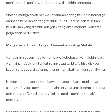
menjadi lebih panjang, lebih tenang, dan lebih terkendali.
Sbotop mengajarkan bahwa kesabaran sering kali lebih berharga
daripada keberanian yang terburu-buru. Karena dalam setiap
keputusan yang diambil, ada jejak yang akan menentukan arah
perjalanan berikutnya.
Mengatur Ritme di Tengah Dinamika Sbotop Mobile
Kehadiran sbotop mobile membawa kebebasan yang lebih luas.
Permainan tidak lagi terikat ruang atau waktu, ia bisa diakses
kapan saja, seperti bayangan yang mengikuti langkah pemiliknya.
Namun kebebasan ini membawa tantangan baru: mudahnya
akses sering kali membuat pemain tergoda untuk bermain tanpa
perhitungan. Di sinilah pengelolaan modal menjadi semakin
penting.
Dengan sbotop mobile, pemain perlu memiliki kesadaran lebih