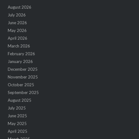
August 2026
July 2026
June 2026
May 2026
April 2026
March 2026
February 2026
January 2026
December 2025
November 2025
October 2025
September 2025
August 2025
July 2025
June 2025
May 2025
April 2025
March 2025