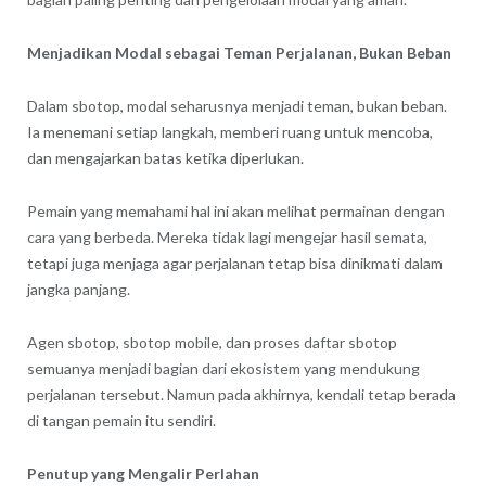
Menjadikan Modal sebagai Teman Perjalanan, Bukan Beban
Dalam sbotop, modal seharusnya menjadi teman, bukan beban.
Ia menemani setiap langkah, memberi ruang untuk mencoba,
dan mengajarkan batas ketika diperlukan.
Pemain yang memahami hal ini akan melihat permainan dengan
cara yang berbeda. Mereka tidak lagi mengejar hasil semata,
tetapi juga menjaga agar perjalanan tetap bisa dinikmati dalam
jangka panjang.
Agen sbotop, sbotop mobile, dan proses daftar sbotop
semuanya menjadi bagian dari ekosistem yang mendukung
perjalanan tersebut. Namun pada akhirnya, kendali tetap berada
di tangan pemain itu sendiri.
Penutup yang Mengalir Perlahan