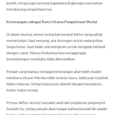
jumlah, tetapi juga tentang bagaimana lingkungan permainan
mendukung pengelolaannya.
Ketenangan sebagai Kunci Utama Pengelolaan Modal
Di dalam sbotop, emosi sering kali menjadi faktor yang paling
menentukan. Saat menang, ada dorongan untuk melanjutkan
tanpa batas. Saat kalah, ada keinginan untuk mengejar kembali
dengan cepat. Namun keduanya bisa mengganggu
keseimbangan modal jika tidak dikendalikan.
Pemain yang mampu menjaga ketenangan akan lebih mudah
membaca situasi. Mereka tidak terburu-buru, tidak pula terjebak
dalam tekanan. Setiap keputusan diambil dengan kesadaran,
bukan reaksi sesaat.
Proses daftar sbotop hanyalah awal dari perjalanan panjang ini.
Setelah itu, setiap pemain akan belajar bahwa kendali diri adalah
bagian paling penting dari pengelolaan modal yang aman.