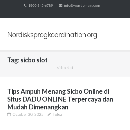
Skip
1800-345-6789
info@yourdomain.com
to
content
Nordisksprogkoordination.org
Tag:
sicbo slot
sicbo slot
Tips Ampuh Menang Sicbo Online di
Situs DADU ONLINE Terpercaya dan
Mudah Dimenangkan
October 30, 2025
Tolea