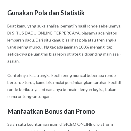
Gunakan Pola dan Statistik
Buat kamu yang suka analisa, perhatiin hasil ronde sebelumnya.
Di SITUS DADU ONLINE TERPERCAYA, biasanya ada histori
lemparan dadu. Dari situ kamu bisa lihat pola atau tren angka
yang sering muncul. Nggak ada jaminan 100% menang, tapi
setidaknya peluangmu bisa lebih strategis dibanding main asal-
asalan.
Contohnya, kalau angka kecil sering muncul beberapa ronde
berturut-turut, kamu bisa mulai pertimbangkan taruhan kecil di
ronde berikutnya. Ini namanya bermain dengan logika, bukan
cuma untung-untungan.
Manfaatkan Bonus dan Promo
Salah satu keuntungan main di SICBO ONLINE di platform