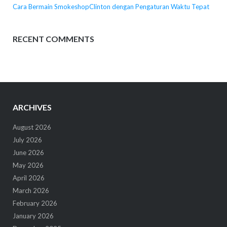
Cara Bermain SmokeshopClinton dengan Pengaturan Waktu Tepat
RECENT COMMENTS
ARCHIVES
August 2026
July 2026
June 2026
May 2026
April 2026
March 2026
February 2026
January 2026