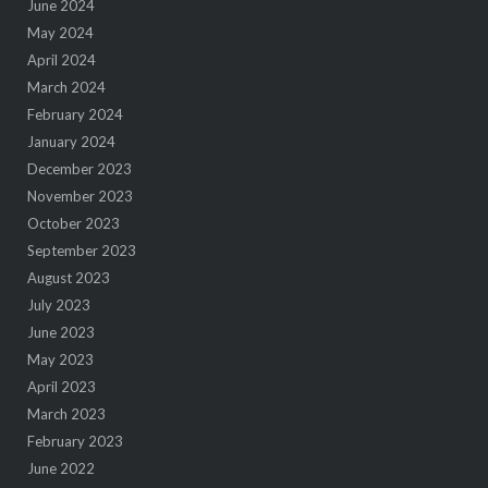
June 2024
May 2024
April 2024
March 2024
February 2024
January 2024
December 2023
November 2023
October 2023
September 2023
August 2023
July 2023
June 2023
May 2023
April 2023
March 2023
February 2023
June 2022