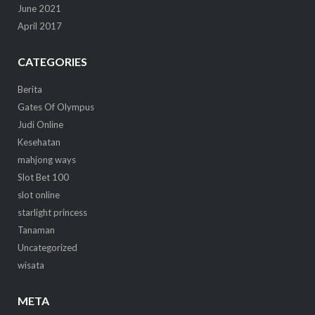
June 2021
April 2017
CATEGORIES
Berita
Gates Of Olympus
Judi Online
Kesehatan
mahjong ways
Slot Bet 100
slot online
starlight princess
Tanaman
Uncategorized
wisata
META