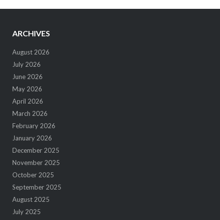
ARCHIVES
August 2026
July 2026
June 2026
May 2026
April 2026
March 2026
February 2026
January 2026
December 2025
November 2025
October 2025
September 2025
August 2025
July 2025