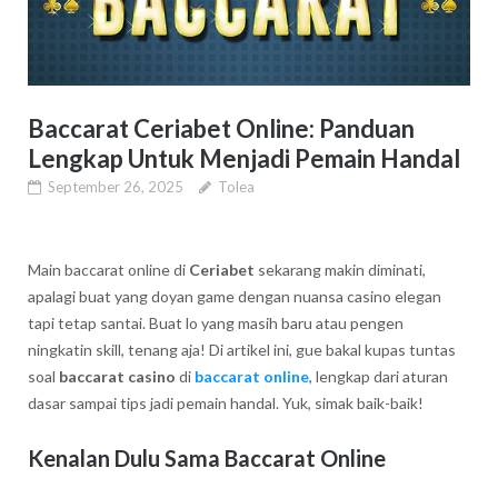
Baccarat Ceriabet Online: Panduan
Lengkap Untuk Menjadi Pemain Handal
September 26, 2025
Tolea
Main baccarat online di
Ceriabet
sekarang makin diminati,
apalagi buat yang doyan game dengan nuansa casino elegan
tapi tetap santai. Buat lo yang masih baru atau pengen
ningkatin skill, tenang aja! Di artikel ini, gue bakal kupas tuntas
soal
baccarat casino
di
baccarat online
, lengkap dari aturan
dasar sampai tips jadi pemain handal. Yuk, simak baik-baik!
Kenalan Dulu Sama Baccarat Online