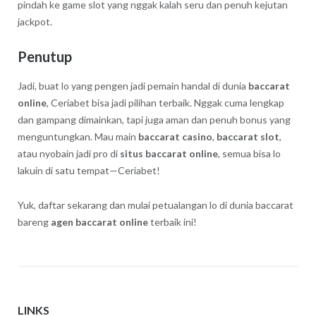
pindah ke game slot yang nggak kalah seru dan penuh kejutan
jackpot.
Penutup
Jadi, buat lo yang pengen jadi pemain handal di dunia
baccarat
online
, Ceriabet bisa jadi pilihan terbaik. Nggak cuma lengkap
dan gampang dimainkan, tapi juga aman dan penuh bonus yang
menguntungkan. Mau main
baccarat casino
,
baccarat slot
,
atau nyobain jadi pro di
situs baccarat online
, semua bisa lo
lakuin di satu tempat—Ceriabet!
Yuk, daftar sekarang dan mulai petualangan lo di dunia baccarat
bareng
agen baccarat online
terbaik ini!
LINKS