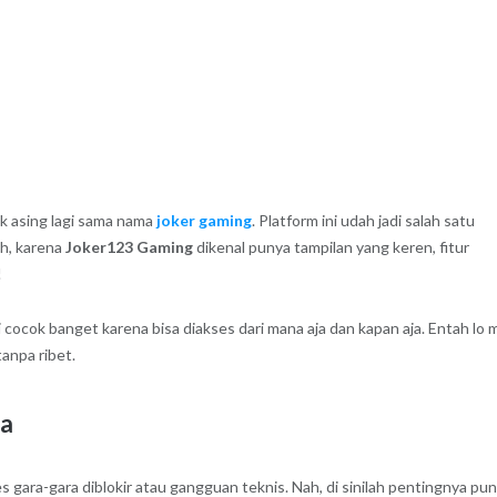
ak asing lagi sama nama
joker gaming
. Platform ini udah jadi salah satu
ih, karena
Joker123 Gaming
dikenal punya tampilan yang keren, fitur
!
i cocok banget karena bisa diakses dari mana aja dan kapan aja. Entah lo 
tanpa ribet.
ya
es gara-gara diblokir atau gangguan teknis. Nah, di sinilah pentingnya pu