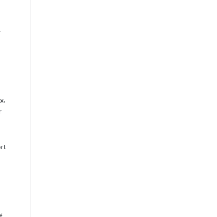
-
g,
r
rt-
f