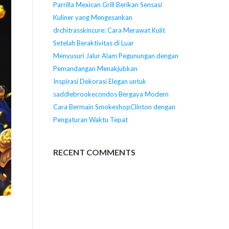
Parrilla Mexican Grill Berikan Sensasi
Kuliner yang Mengesankan
drchitrasskincure: Cara Merawat Kulit
Setelah Beraktivitas di Luar
Menyusuri Jalur Alam Pegunungan dengan
Pemandangan Menakjubkan
Inspirasi Dekorasi Elegan untuk
saddlebrookecondos Bergaya Modern
Cara Bermain SmokeshopClinton dengan
Pengaturan Waktu Tepat
RECENT COMMENTS