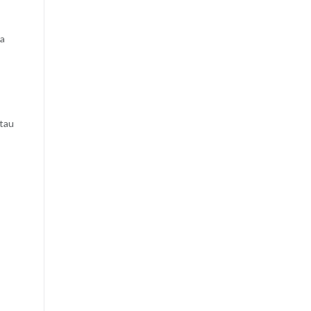
ga
atau