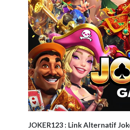
JOKER123 : Link Alternatif Jo