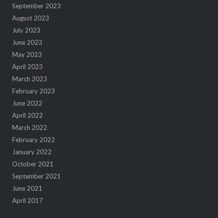
September 2023
August 2023
July 2023
June 2023
May 2023
April 2023
March 2023
February 2023
June 2022
April 2022
March 2022
February 2022
January 2022
October 2021
September 2021
June 2021
April 2017