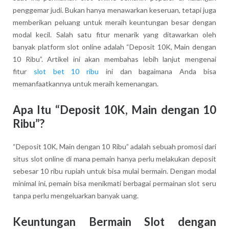
penggemar judi. Bukan hanya menawarkan keseruan, tetapi juga
memberikan peluang untuk meraih keuntungan besar dengan
modal kecil. Salah satu fitur menarik yang ditawarkan oleh
banyak platform slot online adalah “Deposit 10K, Main dengan
10 Ribu”. Artikel ini akan membahas lebih lanjut mengenai
fitur
slot bet 10 ribu
ini dan bagaimana Anda bisa
memanfaatkannya untuk meraih kemenangan.
Apa Itu “Deposit 10K, Main dengan 10
Ribu”?
“Deposit 10K, Main dengan 10 Ribu” adalah sebuah promosi dari
situs slot online di mana pemain hanya perlu melakukan deposit
sebesar 10 ribu rupiah untuk bisa mulai bermain. Dengan modal
minimal ini, pemain bisa menikmati berbagai permainan slot seru
tanpa perlu mengeluarkan banyak uang.
Keuntungan Bermain Slot dengan