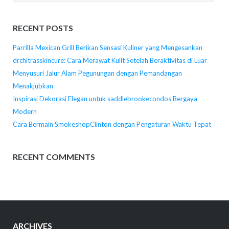
for:
RECENT POSTS
Parrilla Mexican Grill Berikan Sensasi Kuliner yang Mengesankan
drchitrasskincure: Cara Merawat Kulit Setelah Beraktivitas di Luar
Menyusuri Jalur Alam Pegunungan dengan Pemandangan
Menakjubkan
Inspirasi Dekorasi Elegan untuk saddlebrookecondos Bergaya
Modern
Cara Bermain SmokeshopClinton dengan Pengaturan Waktu Tepat
RECENT COMMENTS
ARCHIVES