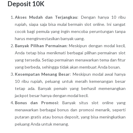
Deposit 10K
Akses Mudah dan Terjangkau
: Dengan hanya 10 ribu
rupiah, siapa saja bisa mulai bermain slot online. Ini sangat
cocok bagi pemula yang ingin mencoba peruntungan tanpa
harus menginvestasikan banyak uang.
Banyak Pilihan Permainan
: Meskipun dengan modal kecil,
Anda tetap bisa menikmati berbagai pilihan permainan slot
yang tersedia. Setiap permainan menawarkan tema dan fitur
yang berbeda, sehingga tidak akan membuat Anda bosan.
Kesempatan Menang Besar
: Meskipun modal awal hanya
10 ribu rupiah, peluang untuk meraih kemenangan besar
tetap ada. Banyak pemain yang berhasil memenangkan
jackpot besar hanya dengan modal kecil.
Bonus dan Promosi
: Banyak situs slot online yang
menawarkan berbagai bonus dan promosi menarik, seperti
putaran gratis atau bonus deposit, yang bisa meningkatkan
peluang Anda untuk menang.