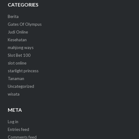
CATEGORIES
Berita
Gates Of Olympus
Judi Online
Kesehatan
mahjong ways
Slot Bet 100
slot online
starlight princess
Tanaman
Uncategorized
wisata
META
Log in
Entries feed
Comments feed