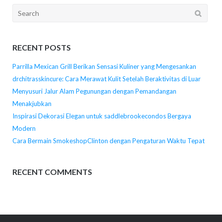
Search
for:
RECENT POSTS
Parrilla Mexican Grill Berikan Sensasi Kuliner yang Mengesankan
drchitrasskincure: Cara Merawat Kulit Setelah Beraktivitas di Luar
Menyusuri Jalur Alam Pegunungan dengan Pemandangan
Menakjubkan
Inspirasi Dekorasi Elegan untuk saddlebrookecondos Bergaya
Modern
Cara Bermain SmokeshopClinton dengan Pengaturan Waktu Tepat
RECENT COMMENTS