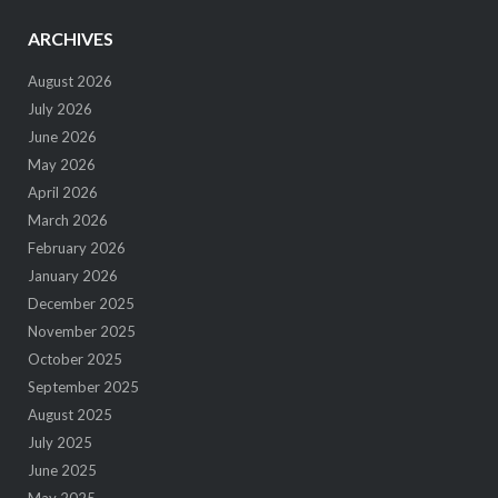
ARCHIVES
August 2026
July 2026
June 2026
May 2026
April 2026
March 2026
February 2026
January 2026
December 2025
November 2025
October 2025
September 2025
August 2025
July 2025
June 2025