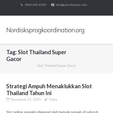
Skip
1800-345-6789
info@yourdomain.com
to
content
Nordisksprogkoordination.org
Tag:
Slot Thailand Super
Gacor
Slot Thailand Super Gacor
Strategi Ampuh Menaklukkan Slot
Thailand Tahun Ini
November 21, 2025
Tolea
Slot online semakin digemari oleh banyak pemain di seluruh