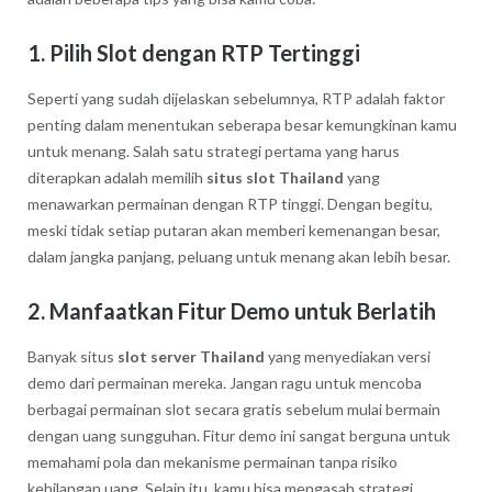
1. Pilih Slot dengan RTP Tertinggi
Seperti yang sudah dijelaskan sebelumnya, RTP adalah faktor
penting dalam menentukan seberapa besar kemungkinan kamu
untuk menang. Salah satu strategi pertama yang harus
diterapkan adalah memilih
situs slot Thailand
yang
menawarkan permainan dengan RTP tinggi. Dengan begitu,
meski tidak setiap putaran akan memberi kemenangan besar,
dalam jangka panjang, peluang untuk menang akan lebih besar.
2. Manfaatkan Fitur Demo untuk Berlatih
Banyak situs
slot server Thailand
yang menyediakan versi
demo dari permainan mereka. Jangan ragu untuk mencoba
berbagai permainan slot secara gratis sebelum mulai bermain
dengan uang sungguhan. Fitur demo ini sangat berguna untuk
memahami pola dan mekanisme permainan tanpa risiko
kehilangan uang. Selain itu, kamu bisa mengasah strategi