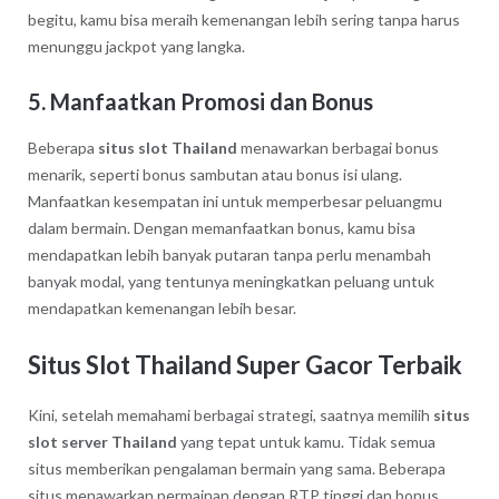
begitu, kamu bisa meraih kemenangan lebih sering tanpa harus
menunggu jackpot yang langka.
5. Manfaatkan Promosi dan Bonus
Beberapa
situs slot Thailand
menawarkan berbagai bonus
menarik, seperti bonus sambutan atau bonus isi ulang.
Manfaatkan kesempatan ini untuk memperbesar peluangmu
dalam bermain. Dengan memanfaatkan bonus, kamu bisa
mendapatkan lebih banyak putaran tanpa perlu menambah
banyak modal, yang tentunya meningkatkan peluang untuk
mendapatkan kemenangan lebih besar.
Situs Slot Thailand Super Gacor Terbaik
Kini, setelah memahami berbagai strategi, saatnya memilih
situs
slot server Thailand
yang tepat untuk kamu. Tidak semua
situs memberikan pengalaman bermain yang sama. Beberapa
situs menawarkan permainan dengan RTP tinggi dan bonus