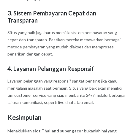
3. Sistem Pembayaran Cepat dan
Transparan
Situs yang baik juga harus memiliki sistem pembayaran yang
cepat dan transparan. Pastikan mereka menawarkan berbagai
metode pembayaran yang mudah diakses dan memproses
penarikan dengan cepat.
4. Layanan Pelanggan Responsif
Layanan pelanggan yang responsif sangat penting jika kamu
mengalami masalah saat bermain. Situs yang baik akan memiliki
tim customer service yang siap membantu 24/7 melalui berbagai
saluran komunikasi, seperti live chat atau email.
Kesimpulan
Menaklukkan
slot Thailand super gacor
bukanlah hal yang