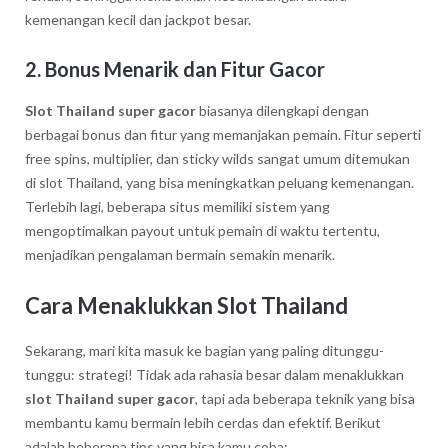
kemenangan kecil dan jackpot besar.
2. Bonus Menarik dan Fitur Gacor
Slot Thailand super gacor
biasanya dilengkapi dengan
berbagai bonus dan fitur yang memanjakan pemain. Fitur seperti
free spins, multiplier, dan sticky wilds sangat umum ditemukan
di slot Thailand, yang bisa meningkatkan peluang kemenangan.
Terlebih lagi, beberapa situs memiliki sistem yang
mengoptimalkan payout untuk pemain di waktu tertentu,
menjadikan pengalaman bermain semakin menarik.
Cara Menaklukkan Slot Thailand
Sekarang, mari kita masuk ke bagian yang paling ditunggu-
tunggu: strategi! Tidak ada rahasia besar dalam menaklukkan
slot Thailand super gacor
, tapi ada beberapa teknik yang bisa
membantu kamu bermain lebih cerdas dan efektif. Berikut
adalah beberapa tips yang bisa kamu coba: