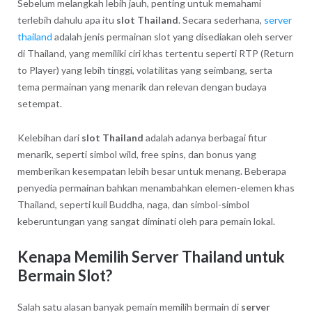
Sebelum melangkah lebih jauh, penting untuk memahami
terlebih dahulu apa itu
slot Thailand
. Secara sederhana,
server
thailand
adalah jenis permainan slot yang disediakan oleh server
di Thailand, yang memiliki ciri khas tertentu seperti RTP (Return
to Player) yang lebih tinggi, volatilitas yang seimbang, serta
tema permainan yang menarik dan relevan dengan budaya
setempat.
Kelebihan dari
slot Thailand
adalah adanya berbagai fitur
menarik, seperti simbol wild, free spins, dan bonus yang
memberikan kesempatan lebih besar untuk menang. Beberapa
penyedia permainan bahkan menambahkan elemen-elemen khas
Thailand, seperti kuil Buddha, naga, dan simbol-simbol
keberuntungan yang sangat diminati oleh para pemain lokal.
Kenapa Memilih Server Thailand untuk
Bermain Slot?
Salah satu alasan banyak pemain memilih bermain di
server