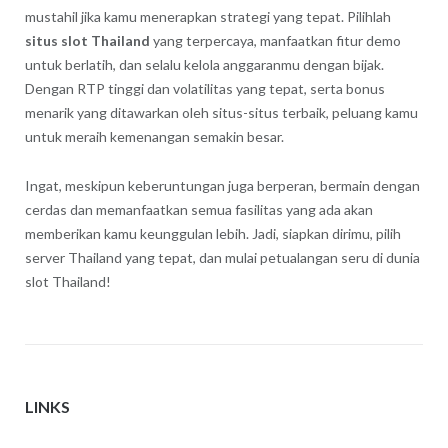
mustahil jika kamu menerapkan strategi yang tepat. Pilihlah
situs slot Thailand
yang terpercaya, manfaatkan fitur demo
untuk berlatih, dan selalu kelola anggaranmu dengan bijak.
Dengan RTP tinggi dan volatilitas yang tepat, serta bonus
menarik yang ditawarkan oleh situs-situs terbaik, peluang kamu
untuk meraih kemenangan semakin besar.
Ingat, meskipun keberuntungan juga berperan, bermain dengan
cerdas dan memanfaatkan semua fasilitas yang ada akan
memberikan kamu keunggulan lebih. Jadi, siapkan dirimu, pilih
server Thailand yang tepat, dan mulai petualangan seru di dunia
slot Thailand!
LINKS