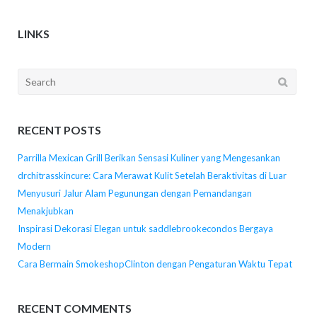
LINKS
Search
for:
RECENT POSTS
Parrilla Mexican Grill Berikan Sensasi Kuliner yang Mengesankan
drchitrasskincure: Cara Merawat Kulit Setelah Beraktivitas di Luar
Menyusuri Jalur Alam Pegunungan dengan Pemandangan
Menakjubkan
Inspirasi Dekorasi Elegan untuk saddlebrookecondos Bergaya
Modern
Cara Bermain SmokeshopClinton dengan Pengaturan Waktu Tepat
RECENT COMMENTS