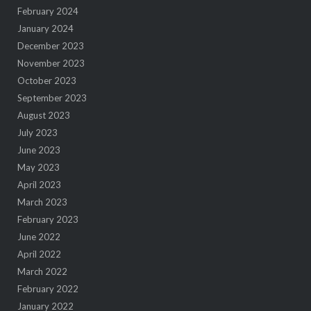
February 2024
January 2024
December 2023
November 2023
October 2023
September 2023
August 2023
July 2023
June 2023
May 2023
April 2023
March 2023
February 2023
June 2022
April 2022
March 2022
February 2022
January 2022