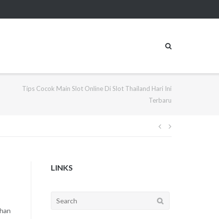
Tips Cocok Main Slot Online Di Slot Thailand Hari Ini
Terbaru
Post
navigation
LINKS
Search
for:
ahan