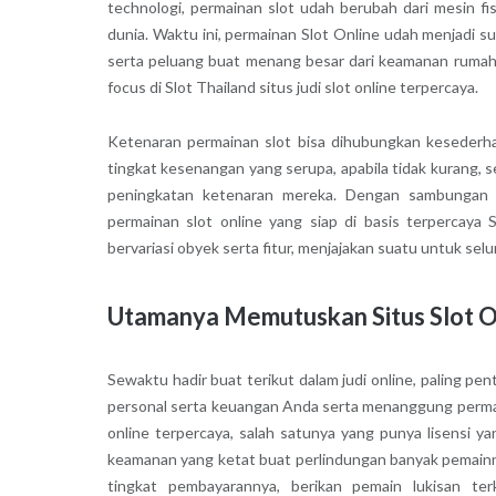
technologi, permainan slot udah berubah dari mesin fis
dunia. Waktu ini, permainan Slot Online udah menjadi 
serta peluang buat menang besar dari keamanan rumah mer
focus di Slot Thailand situs judi slot online terpercaya.
Ketenaran permainan slot bisa dihubungkan kesederhan
tingkat kesenangan yang serupa, apabila tidak kurang, 
peningkatan ketenaran mereka. Dengan sambungan in
permainan slot online yang siap di basis terpercaya 
bervariasi obyek serta fitur, menjajakan suatu untuk sel
Utamanya Memutuskan Situs Slot O
Sewaktu hadir buat terikut dalam judi online, paling pe
personal serta keuangan Anda serta menanggung permainan
online terpercaya, salah satunya yang punya lisensi
keamanan yang ketat buat perlindungan banyak pemainnya.
tingkat pembayarannya, berikan pemain lukisan t