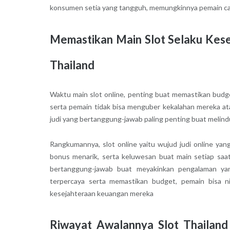
konsumen setia yang tangguh, memungkinnya pemain cari
Memastikan Main Slot Selaku Kes
Thailand
Waktu main slot online, penting buat memastikan budge
serta pemain tidak bisa menguber kekalahan mereka at
judi yang bertanggung-jawab paling penting buat melindu
Rangkumannya, slot online yaitu wujud judi online y
bonus menarik, serta keluwesan buat main setiap saat
bertanggung-jawab buat meyakinkan pengalaman ya
terpercaya serta memastikan budget, pemain bisa n
kesejahteraan keuangan mereka
Riwayat Awalannya Slot Thailand 