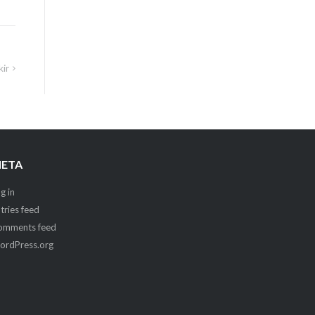
ir
ETA
g in
tries feed
omments feed
ordPress.org