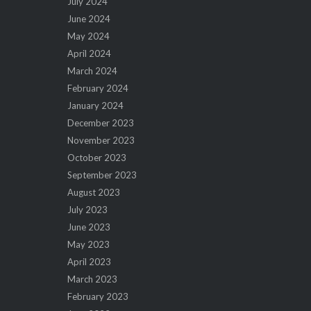
July 2024
June 2024
May 2024
April 2024
March 2024
February 2024
January 2024
December 2023
November 2023
October 2023
September 2023
August 2023
July 2023
June 2023
May 2023
April 2023
March 2023
February 2023