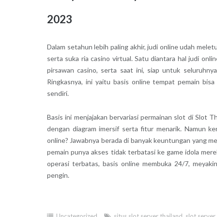
2023
Dalam setahun lebih paling akhir, judi online udah me
serta suka ria casino virtual. Satu diantara hal judi onli
pirsawan casino, serta saat ini, siap untuk seluruhny
Ringkasnya, ini yaitu basis online tempat pemain b
sendiri.
Basis ini menjajakan bervariasi permainan slot di Slot T
dengan diagram imersif serta fitur menarik. Namun ken
online? Jawabnya berada di banyak keuntungan yang me
pemain punya akses tidak terbatasi ke game idola merek
operasi terbatas, basis online membuka 24/7, meyaki
pengin.
Uncategorized
situs slot server thailand
,
slot server