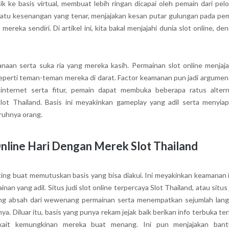
ik ke basis virtual, membuat lebih ringan dicapai oleh pemain dari pel
suatu kesenangan yang tenar, menjajakan kesan putar gulungan pada pe
eka sendiri. Di artikel ini, kita bakal menjajahi dunia slot online, de
aan serta suka ria yang mereka kasih. Permainan slot online menjaj
seperti teman-teman mereka di darat. Factor keamanan pun jadi argumen 
ternet serta fitur, pemain dapat membuka beberapa ratus altern
Slot Thailand. Basis ini meyakinkan gameplay yang adil serta menyia
uruhnya orang.
nline Hari Dengan Merek Slot Thailand
nting buat memutuskan basis yang bisa diakui. Ini meyakinkan keamanan 
 yang adil. Situs judi slot online terpercaya Slot Thailand, atau situs 
 yang absah dari wewenang permainan serta menempatkan sejumlah lan
 Diluar itu, basis yang punya rekam jejak baik berikan info terbuka ter
erkait kemungkinan mereka buat menang. Ini pun menjajakan ban