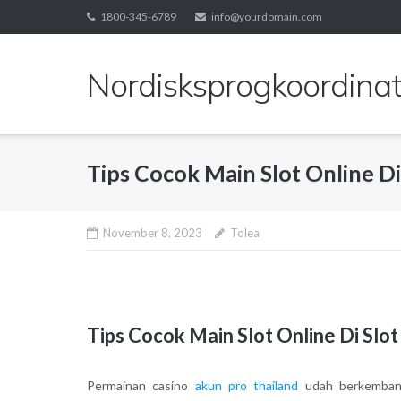
Skip
1800-345-6789
info@yourdomain.com
to
content
Nordisksprogkoordinat
Tips Cocok Main Slot Online Di 
November 8, 2023
Tolea
Tips Cocok Main Slot Online Di Slot
Permainan casino
akun pro thailand
udah berkembang