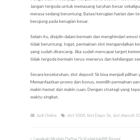
Jangan tergoda untuk memasang taruhan besar sekaligus, 
merasa sedang beruntung. Batasi kerugian harian dan 
berujung pada kerugian besar.
Selain itu, disiplin dalam bermain dan menghindari emos
tidak beruntung. Ingat, permainan slot mengandalkan ke
yang sudah dirancang. Jika sudah mencapai target keme
tidak tergoda bermain terus-menerus dan kehilangan se
Secara keseluruhan, slot deposit 5k bisa menjadi pilih
Memanfaatkan promo dan bonus, memilih permainan yang t
makin hemat dan makin cuan. Dengan strategi yang tepat
waktu singkat.
Judi Online
slot 5000
,
Slot Depo 5k
,
slot deposit 5
Langkah Mudah Daftar Di KudaHoki88 Resmi