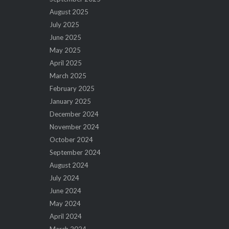
August 2025
July 2025
June 2025
May 2025
April 2025
March 2025
February 2025
January 2025
December 2024
November 2024
October 2024
September 2024
August 2024
July 2024
June 2024
May 2024
April 2024