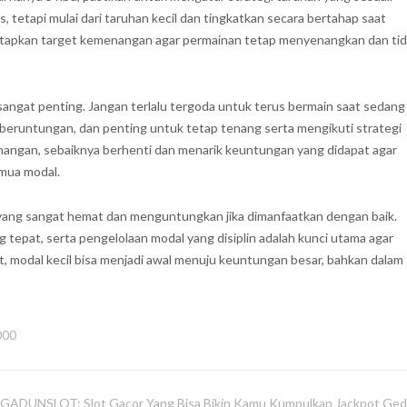
tetapi mulai dari taruhan kecil dan tingkatkan secara bertahap saat
tetapkan target kemenangan agar permainan tetap menyenangkan dan ti
i sangat penting. Jangan terlalu tergoda untuk terus bermain saat sedang
beruntungan, dan penting untuk tetap tenang serta mengikuti strategi
nangan, sebaiknya berhenti dan menarik keuntungan yang didapat agar
mua modal.
an yang sangat hemat dan menguntungkan jika dimanfaatkan dengan baik.
epat, serta pengelolaan modal yang disiplin adalah kunci utama agar
, modal kecil bisa menjadi awal menuju keuntungan besar, bahkan dalam
000
GADUNSLOT: Slot Gacor Yang Bisa Bikin Kamu Kumpulkan Jackpot Ged