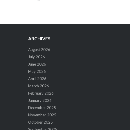
Post
navigation
ARCHIVES
August 2026
July 2026
June 2026
May 2026
April 2026
March 2026
February 2026
January 2026
December 2025
November 2025
October 2025
September 2025