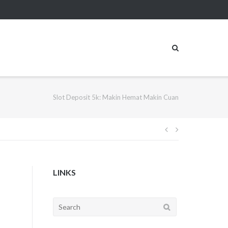
Slot Deposit 5k: Makin Hemat Makin Cuan
Post
navigation
LINKS
Search
for: