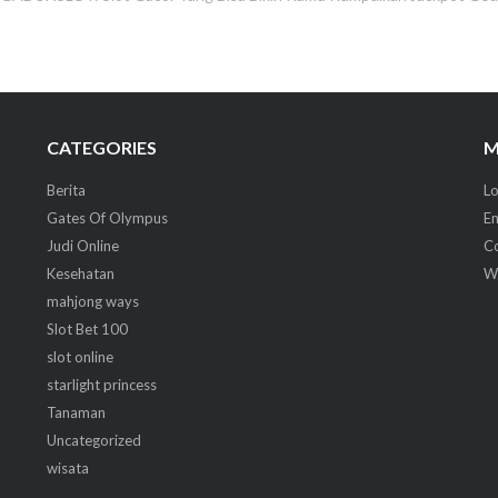
CATEGORIES
M
Berita
Lo
Gates Of Olympus
En
Judi Online
C
Kesehatan
W
mahjong ways
Slot Bet 100
slot online
starlight princess
Tanaman
Uncategorized
wisata