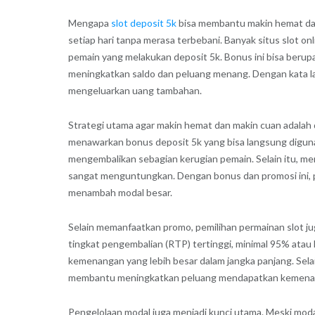
Mengapa
slot deposit 5k
bisa membantu makin hemat dan 
setiap hari tanpa merasa terbebani. Banyak situs slot 
pemain yang melakukan deposit 5k. Bonus ini bisa berup
meningkatkan saldo dan peluang menang. Dengan kata lai
mengeluarkan uang tambahan.
Strategi utama agar makin hemat dan makin cuan adalah
menawarkan bonus deposit 5k yang bisa langsung diguna
mengembalikan sebagian kerugian pemain. Selain itu, mem
sangat menguntungkan. Dengan bonus dan promosi ini,
menambah modal besar.
Selain memanfaatkan promo, pemilihan permainan slot j
tingkat pengembalian (RTP) tertinggi, minimal 95% ata
kemenangan yang lebih besar dalam jangka panjang. Selain
membantu meningkatkan peluang mendapatkan kemenang
Pengelolaan modal juga menjadi kunci utama. Meski modal