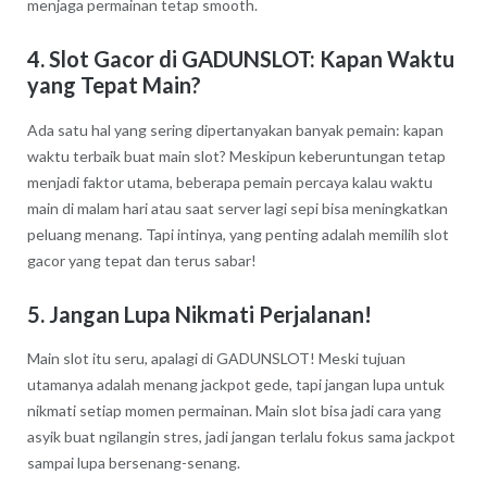
menjaga permainan tetap smooth.
4.
Slot Gacor di GADUNSLOT: Kapan Waktu
yang Tepat Main?
Ada satu hal yang sering dipertanyakan banyak pemain: kapan
waktu terbaik buat main slot? Meskipun keberuntungan tetap
menjadi faktor utama, beberapa pemain percaya kalau waktu
main di malam hari atau saat server lagi sepi bisa meningkatkan
peluang menang. Tapi intinya, yang penting adalah memilih slot
gacor yang tepat dan terus sabar!
5.
Jangan Lupa Nikmati Perjalanan!
Main slot itu seru, apalagi di GADUNSLOT! Meski tujuan
utamanya adalah menang jackpot gede, tapi jangan lupa untuk
nikmati setiap momen permainan. Main slot bisa jadi cara yang
asyik buat ngilangin stres, jadi jangan terlalu fokus sama jackpot
sampai lupa bersenang-senang.