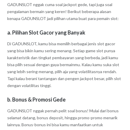
GADUNSLOT nggak cuma soal jackpot gede, tapi juga soal
pengalaman bermain yang keren! Berikut beberapa alasan
kenapa GADUNSLOT jadi pilihan utama buat para pemain slot:
a.
Pilihan Slot Gacor yang Banyak
Di GADUNSLOT, kamu bisa memilih berbagai jenis slot gacor
yang bisa bikin kamu sering menang. Setiap game slot punya
karakteristik dan tingkat pembayaran yang berbeda, jadi kamu
bisa pilih sesuai dengan gaya bermainmu. Kalau kamu suka slot
yang lebih sering menang, pilih aja yang volatilitasnya rendah.
Tapi kalau berani tantangan dan pengen jackpot besar, pilih slot
dengan volatilitas tinggi.
b.
Bonus & Promosi Gede
GADUNSLOT nggak pernah pelit soal bonus! Mulai dari bonus
selamat datang, bonus deposit, hingga promo-promo menarik
lainnya. Bonus-bonus ini bisa kamu manfaatkan untuk