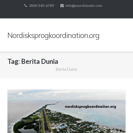
Skip
1800-345-6789
info@yourdomain.com
to
content
Nordisksprogkoordination.org
Tag:
Berita Dunia
Berita Dunia