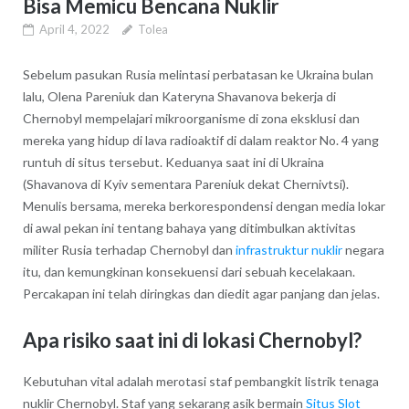
Bisa Memicu Bencana Nuklir
April 4, 2022
Tolea
Sebelum pasukan Rusia melintasi perbatasan ke Ukraina bulan
lalu, Olena Pareniuk dan Kateryna Shavanova bekerja di
Chernobyl mempelajari mikroorganisme di zona eksklusi dan
mereka yang hidup di lava radioaktif di dalam reaktor No. 4 yang
runtuh di situs tersebut. Keduanya saat ini di Ukraina
(Shavanova di Kyiv sementara Pareniuk dekat Chernivtsi).
Menulis bersama, mereka berkorespondensi dengan media lokar
di awal pekan ini tentang bahaya yang ditimbulkan aktivitas
militer Rusia terhadap Chernobyl dan
infrastruktur nuklir
negara
itu, dan kemungkinan konsekuensi dari sebuah kecelakaan.
Percakapan ini telah diringkas dan diedit agar panjang dan jelas.
Apa risiko saat ini di lokasi Chernobyl?
Kebutuhan vital adalah merotasi staf pembangkit listrik tenaga
nuklir Chernobyl. Staf yang sekarang asik bermain
Situs Slot